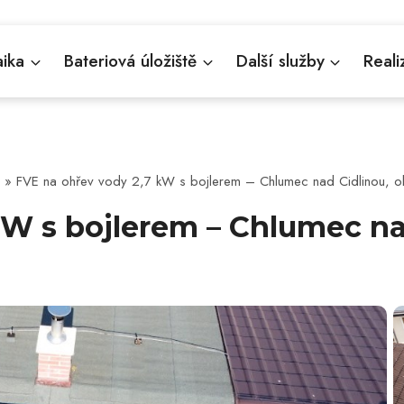
aika
Bateriová úložiště
Další služby
Reali
»
FVE na ohřev vody 2,7 kW s bojlerem – Chlumec nad Cidlinou, o
kW s bojlerem – Chlumec na