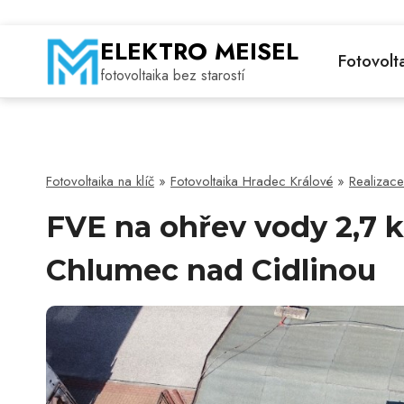
Přeskočit
na
ELEKTRO MEISEL
Fotovolt
obsah
fotovoltaika bez starostí
Fotovoltaika na klíč
»
Fotovoltaika Hradec Králové
»
Realizace
FVE na ohřev vody 2,7 
Chlumec nad Cidlinou