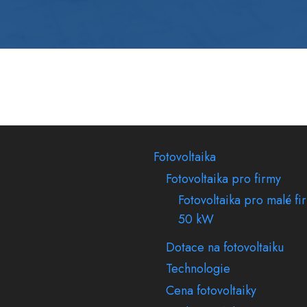
Fotovoltaika
Fotovoltaika pro firmy
Fotovoltaika pro malé fi
50 kW
Dotace na fotovoltaiku
Technologie
Cena fotovoltaiky