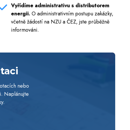
Vyřídíme administrativu s distributorem
energii.
O administrativním postupu zakázky,
včetně žádostí na NZU a ČEZ, jste průběžně
informováni.
taci
dotacích nebo
i. Naplánujte
y.